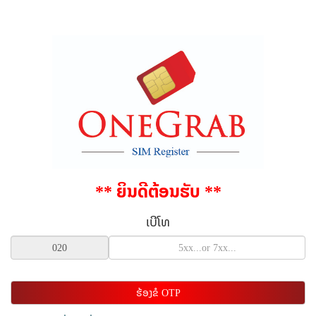
** ຍິນດີຕ້ອນຮັບ **
ເບີໂທ
ຮ້ອງຂໍ OTP