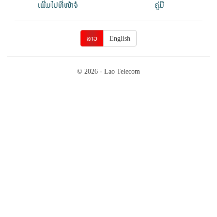
ເພີ່ມໄປທີ່ໜ້າຈໍ
ຄູ່ມື
ລາວ
English
© 2026 - Lao Telecom