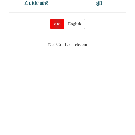
ເພີ່ມໄປທີ່ໜ້າຈໍ
ຄູ່ມື
ລາວ
English
© 2026 - Lao Telecom