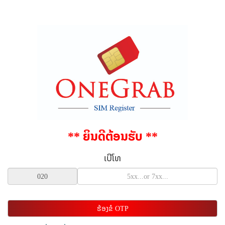
** ຍິນດີຕ້ອນຮັບ **
ເບີໂທ
ຮ້ອງຂໍ OTP